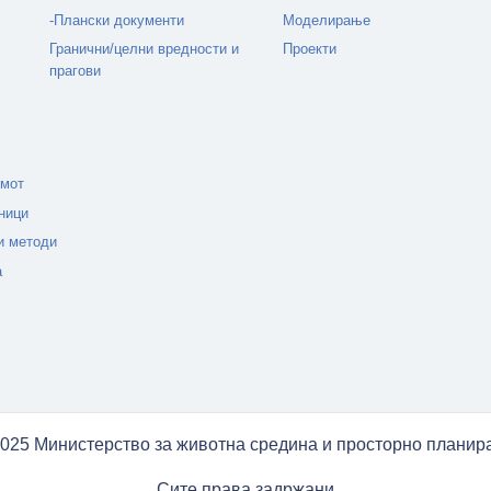
-Плански документи
Моделирање
Гранични/целни вредности и
Проекти
прагови
емот
ници
и методи
а
025 Министерство за животна средина и просторно плани
Сите права задржани