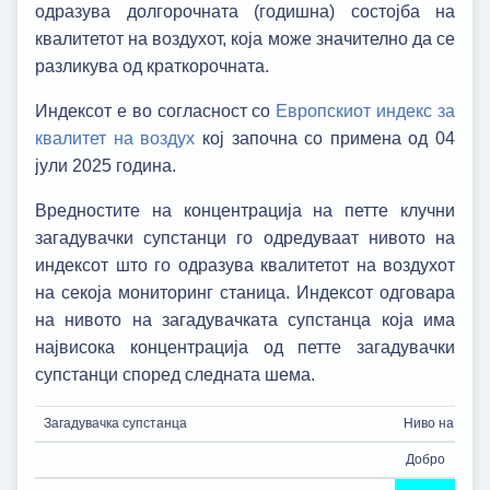
одразува долгорочната (годишна) состојба на
квалитетот на воздухот, која може значително да се
разликува од краткорочната.
Индексот е во согласност со
Европскиот индекс за
квалитет на воздух
кој започна со примена од 04
јули 2025 година.
Вредностите на концентрација на петте клучни
загадувачки супстанци го одредуваат нивото на
индексот што го одразува квалитетот на воздухот
на секоја мониторинг станица. Индексот одговара
на нивото на загадувачката супстанца која има
највисока концентрација од петте загадувачки
супстанци според следната шема.
Загадувачка супстанца
Ниво на индек
Добро
Пр