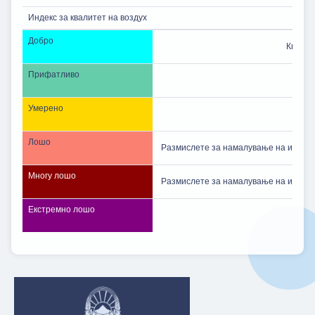
Индекс за квалитет на воздух
Добро
Квалит
Прифатливо
Умерено
Лошо
Размислете за намалување на интензи
Многу лошо
Размислете за намалување на интензи
Екстремно лошо