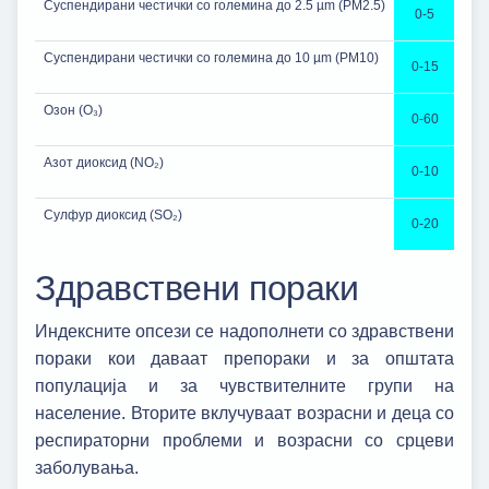
Суспендирани честички со големина до 2.5 µm (PM2.5)
0-5
Суспендирани честички со големина до 10 µm (PM10)
0-15
Oзон (O₃)
0-60
Азот диоксид (NO₂)
0-10
Сулфур диоксид (SO₂)
0-20
Здравствени пораки
Индексните опсези се надополнети со здравствени
пораки кои даваат препораки и за општата
популација и за чувствителните групи на
население. Вторите вклучуваат возрасни и деца со
респираторни проблеми и возрасни со срцеви
заболувања.