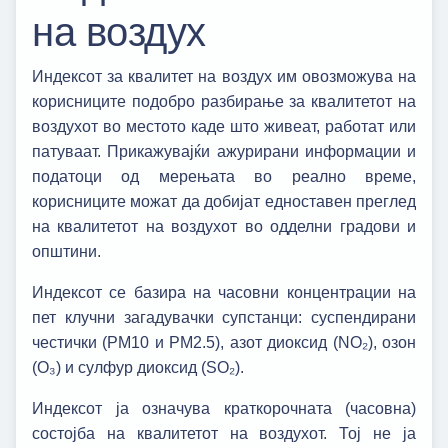
на воздух
Индексот за квалитет на воздух им овозможува на
корисниците подобро разбирање за квалитетот на
воздухот во местото каде што живеат, работат или
патуваат. Прикажувајќи ажурирани информации и
податоци од мерењата во реално време,
корисниците можат да добијат едноставен преглед
на квалитетот на воздухот во одделни градови и
општини.
Индексот се базира на часовни концентрации на
пет клучни загадувачки супстанци: суспендирани
честички (PM10 и PM2.5), азот диоксид (NO₂), озон
(O₃) и сулфур диоксид (SO₂).
Индексот ја означува краткорочната (часовна)
состојба на квалитетот на воздухот. Тој не ја