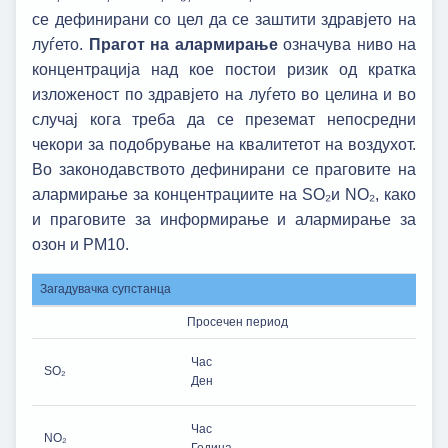
се дефинирани со цел да се заштити здравјето на
луѓето.
Прагот на алармирање
означува ниво на
концентрација над кое постои ризик од кратка
изложеност по здравјето на луѓето во целина и во
случај кога треба да се преземат непосредни
чекори за подобрување на квалитетот на воздухот.
Во законодавството дефинирани се праговите на
алармирање за концентрациите на SO₂и NO₂, како
и праговите за информирање и алармирање за
озон и РМ10.
Загадувачка супстанца
Просечен период
Час
SO₂
Ден
Час
NO₂
Година