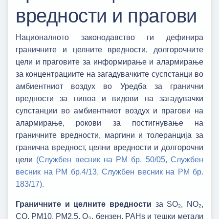
вредности и прагови
Националното законодавство ги дефинира
граничните и целните вредности, долгорочните
цели и праговите за информирање и алармирање
за концентрациите на загадувачките суспстанци во
амбиентниот воздух во Уредба за гранични
вредности за нивоа и видови на загадувачки
супстанции во амбиентниот воздух и прагови на
алармирање, рокови за постигнување на
граничните вредности, маргини и толеранција за
гранична вредност, целни вредности и долгорочни
цели
(Службен весник на РМ бр. 50/05,
Службен
весник на РМ бр.4/13,
Службен весник на РМ бр.
183/17).
Граничните и целните вредности
за SO₂, NO₂,
CO, PM10, PM2.5, O₃, бензен, PAHs и тешки метали