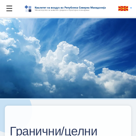
☰
Гранични/целни