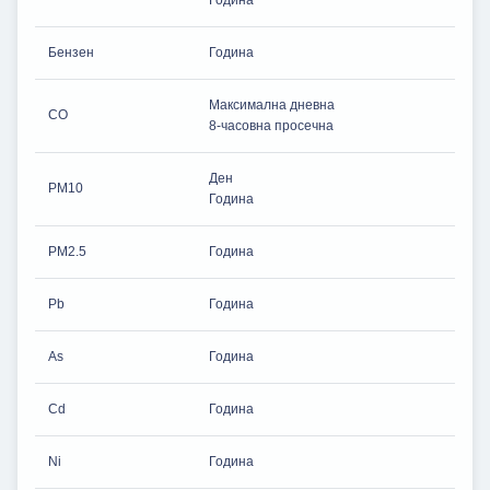
Бензен
Година
Максимална дневна
CO
8-часовна просечна
Ден
PM10
Година
PM2.5
Година
Pb
Година
As
Година
Cd
Година
Ni
Година