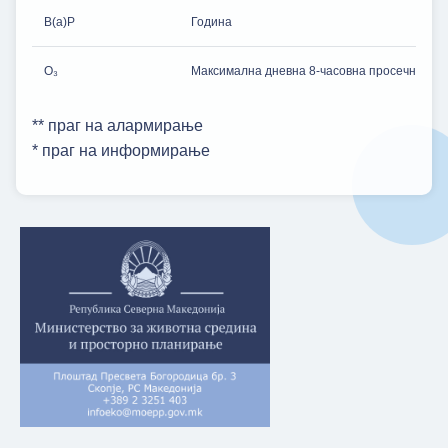
B(a)P
Година
O₃
Максимална дневна 8-часовна просечна во т
** праг на алармирање
* праг на информирање