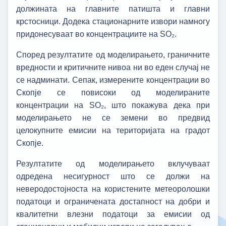
должината на главните патишта и главни
крстосници. Додека стационарните извори намногу
придонесуваат во концентрациите на SO₂.
Според резултатите од моделирањето, граничните
вредности и критичните нивоа ни во еден случај не
се надминати. Сепак, измерените концентрации во
Скопје се повисоки од моделираните
концентрации на SO₂, што покажува дека при
моделирањето не се земени во предвид
целокупните емисии на територијата на градот
Скопје.
Резултатите од моделирањето вклучуваат
одредена несигурност што се должи на
неверодостојноста на користените метеоролошки
податоци и ограничената достапност на добри и
квалитетни влезни податоци за емисии од