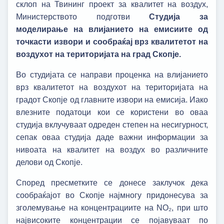
склоп на Твининг проект за квалитет на воздух,
Министерството подготви
Студија за
моделирање на влијанието на емисиите од
точкасти извори и сообраќај врз квалитетот на
воздухот на територијата на град Скопје.
Во студијата се направи проценка на влијанието
врз квалитетот на воздухот на територијата на
градот Скопје од главните извори на емисија. Иако
влезните податоци кои се користени во оваа
студија вклучуваат одреден степен на несигурност,
сепак оваа студија даде важни информации за
нивоата на квалитет на воздух во различните
делови од Скопје.
Според пресметките се донесе заклучок дека
сообраќајот во Скопје најмногу придонесува за
зголемување на концентрациите на NO₂, при што
највисоките концентрации се појавуваат по