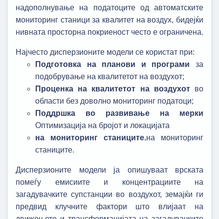
надополнување на податоците од автоматските
мониторинг станици за квалитет на воздух, бидејќи
нивната просторна покриеност често е ограничена.
Најчесто дисперзионите модели се користат при:
Подготовка на планови и програми
за
подобрување на квалитетот на воздухот;
Проценка на квалитетот на воздухот
во
области без доволно мониторинг податоци;
Поддршка во развивање на мерки
Оптимизација на бројот и локацијата
на мониторинг станиците.
на мониторинг
станиците.
Дисперзионите модели ја опишуваат врската
помеѓу емисиите и концентрациите на
загадувачките супстанции во воздухот, земајќи ги
предвид клучните фактори што влијаат на
движењето и трансформацијата на загадувачките