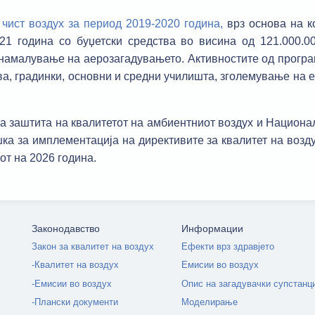
 чист воздух за период 2019-2020 година,
врз основа на к
 година со буџетски средства во висина од 121.000.000
намалување на аерозагадувањето. Aктивностите од програ
а, градинки, основни и средни училишта, зголемување на 
за заштита на квалитетот на амбиентниот воздух и Национа
а за имплементација на директивите за квалитет на воздух
от на 2026 година.
Законодавство
Информации
Закон за квалитет на воздух
Ефекти врз здравјето
-Квалитет на воздух
Емисии во воздух
-Емисии во воздух
Опис на загадувачки супстанц
-Плански документи
Моделирање