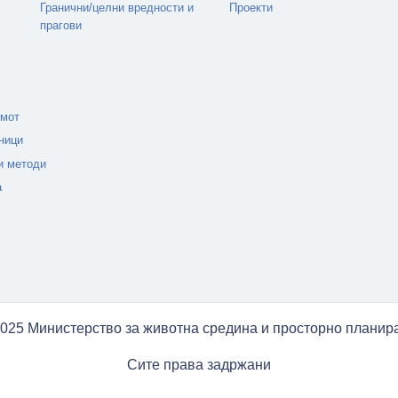
Гранични/целни вредности и
Проекти
прагови
емот
ници
и методи
а
025 Министерство за животна средина и просторно плани
Сите права задржани