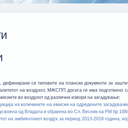
ти
и
, дефинирани се типовите на плански документи за зашти
валитетот на воздухот, МЖСПП досега ги има подготвено 
мисиите во воздухот од различни извори на загадување:
кција на количините на емисии на одредените загадувачк
 усвоена од Владата и објавена во Сл. Весник на РМ бр 108
от на амбиентниот воздух за период 2013-2018 година, кој