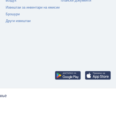
воздух
плански документи
Извештаи за инвентари на емисии
Брошури
Други извештаи
рање