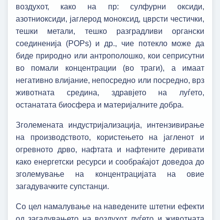
воздухот, како на пр: сулфурни оксиди,
азотниоксиди, јаглерод моноксид, цврсти честички,
тешки метали, тешко разградливи органски
соединенија (POPs) и др., чие потекло може да
биде природно или антрополошко, кои сеприсутни
во помали концентрации (во траги), а имаат
негативно влијание, непосредно или посредно, врз
животната средина, здравјето на луѓето,
останатата биосфера и материјалните добра.
Зголемената индустријализација, интензивирање
на производството, користењето на јагленот и
огревното дрво, нафтата и нафтените деривати
како енергетски ресурси и сообраќајот доведоа до
зголемување на концентрацијата на овие
загадувачките супстанци.
Со цел намалување на наведените штетни ефекти
од загадувањето на воздухот луѓето и животната