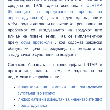
средина во 1979 година основанa е
CLRTAP
(Конвенција за прекуграничен пренос на
аерозагадувањето)
, како еден од најраните
меѓународни договори насочени кон решавање на
проблемот со загадувањето на воздухот што
влијае на повеќе земји. Таа се имплементира
преку
осум протоколи
, кои содржат законски
обвзувачки цели за редукција на емисиите на
загадувачките супстанци во воздухот.
Согласно барањата на конвенцијата LRTAP и
протоколите, нашата земја е задолжена за
подготовка и испраќање на:
Инвентари на емисии на загадувачки
супстанци во воздух
Информативни извештаи за инвентарите (IIR)
Прилагодувања