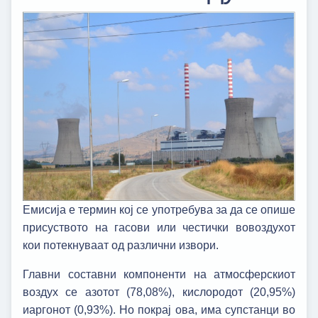
Емисија е термин кој се употребува за да се опише
присуството на гасови или честички вовоздухот
кои потекнуваат од различни извори.
Главни составни компоненти на атмосферскиот
воздух се азотот (78,08%), кислородот (20,95%)
иаргонот (0,93%). Но покрај ова, има супстанци во