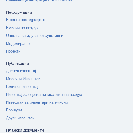
Гранични/целни вредности и прагови
Информации
Ефекти врз здравјето
Емисии во воздух
Опис на загадувачки супстанци
Моделирање
Проекти
Публикации
Дневен извештај
Месечни Извештаи
Годишен извештај
Извештај за оценка на квалитет на воздух
Извештаи за инвентари на емисии
Брошури
Други извештаи
Плански документи