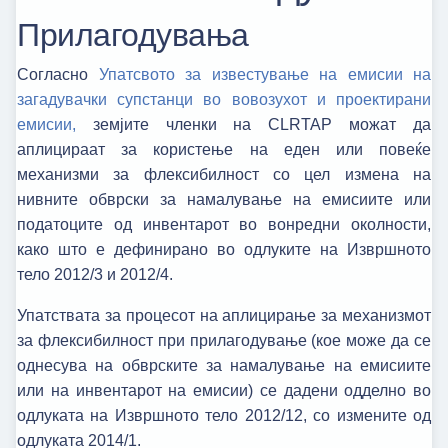
Прилагодувања
Согласно
Упатсвото за известување на емисии на
загадувачки супстанци во вовозухот и проектирани
емисии,
земјите членки на CLRTAP можат да
аплицираат за користење на еден или повеќе
механизми за флексибилност со цел измена на
нивните обврски за намалување на емисиите или
податоците од инвентарот во вонредни околности,
како што е дефинирано во одлуките на Извршното
тело 2012/3 и 2012/4.
Упатствата за процесот на аплицирање за механизмот
за флексибилност при прилагодување (кое може да се
однесува на обврските за намалување на емисиите
или на инвентарот на емисии) се дадени одделно во
одлуката на Извршното тело 2012/12, со измените од
одлуката 2014/1.