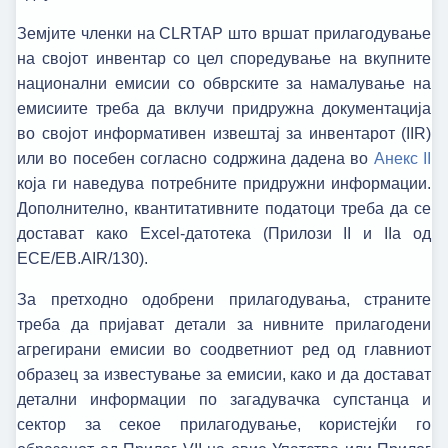
Земјите членки на CLRTAP што вршaт прилагодување
на својот инвентар со цел споредување на вкупните
национални емисии со обврските за намалување на
емисиите треба да вклучи придружна документација
во својот информативен извештај за инвентарот (IIR)
или во посебен согласно содржина дадена во
Анекс II
која ги наведува потребните придружни информации.
Дополнително, квантитативните податоци треба да се
достават како Excel-датотека (Прилози II и IIa од
ECE/EB.AIR/130).
За претходно одобрени прилагодувања, страните
треба да пријават детали за нивните прилагодени
агрегирани емисии во соодветниот ред од главниот
образец за известување за емисии, како и да достават
детални информации по загадувачка супстанца и
сектор за секое прилагодување, користејќи го