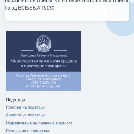
образецот од Прилог VII на овие Упатства или Прилог
IIa од ECE/EB.AIR/130.
Податоци
Преглед на податоци
Анализа на податоци
Надминувања на гранична вредност
Прагови на алармирање