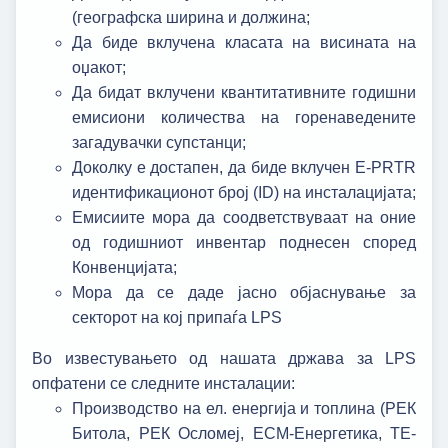
(географска ширина и должина;
Да биде вклучена класата на висината на
оџакот;
Да бидат вклучени квантитативните годишни
емисиони количества на горенаведените
загадувачки супстанци;
Доколку е достапен, да биде вклучен E-PRTR
идентификационот број (ID) на инсталацијата;
Емисиите мора да соодветствуваат на оние
од годишниот инвентар поднесен според
Конвенцијата;
Мора да се даде јасно објаснување за
секторот на кој припаѓа LPS
Во известувањето од нашата држава за LPS
опфатени се следните инсталации:
Производство на ел. енергија и топлина (РЕК
Битола, РЕК Осломеј, ЕСМ-Енергетика, ТЕ-