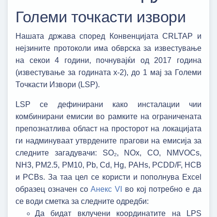
Големи точкасти извори
Нашата држава според Конвенцијата CRLTAP и
нејзините протоколи има обврска за известување
на секои 4 години, почнувајќи од 2017 година
(известување за годината x-2), до 1 мај за Големи
Точкасти Извори (LSP).
LSP се дефинирани како инсталации чии
комбинирани емисии во рамките на ограничената
препознатлива област на просторот на локацијата
ги надминуваат утврдените прагови на емисија за
следните загадувачи: SO₂, NOx, CO, NMVOCs,
NH3, PM2.5, PM10, Pb, Cd, Hg, PAHs, PCDD/F, HCB
и PCBs. За таа цел се користи и пополнува Excel
образец означен со
Анекс VI
во кој потребно е да
се води сметка за следните одредби:
Да бидат вклучени координатите на LPS